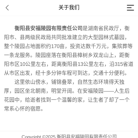
关于我们
衡阳县安福陵园有限责任公司
是湖南省民政厅，衡
阳市、县两级民政局共同批准建立的大型园林式墓园，
整个陵园占地面积约170亩，投资达数千万元，集殡葬等
一条龙服务。陵园座落在衡阳县樟树乡双龙山上，距衡
阳市区10公里左右，距离衡阳县13公里左右，沿315省道
从市区出发，经十多分钟车程可到达，交通十分便利。
这里依山傍水，铺锦叠翠，自然生态环境得天独
厚，园区坐北朝南，明堂开阔。在安福陵园——人生后
花园中，给逝者找到一个温馨的家，让生者了却了一个
常系心怀的宿愿。
Copyright ©2025 衡阳县安福陵园有限责任公司