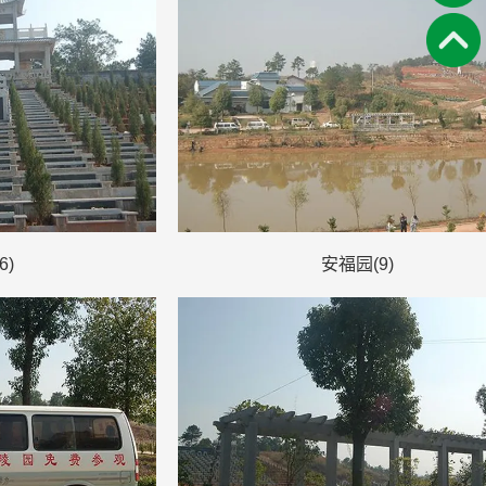
6)
安福园(9)