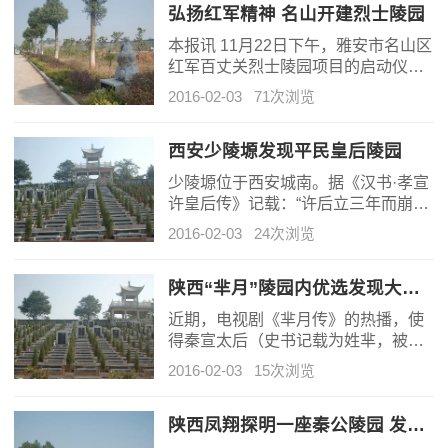
到，目前被盗文物已被追回。 附近村
弘扬红军精神 名山开建烈士陵园
民称陵墓内衣物及首饰被盗 昨日下
本报讯 11月22日下午，雅安市名山区
午，在
红军百丈关烈士陵园项目的启动仪式
在该区百丈镇举行，陵园建成后，将
2016-02-03
71次浏览
成为零散烈士墓和革命纪念设施集中
保护区、烈士纪念活动的公祭场所、
爱国主义教育基地和红色文化旅游胜
西安少陵塬发现平民皇后陵园
地。 百丈关战役是红军长征史上仅次
少陵塬位于西安城南。据《汉书·孝宣
于湘江血战的一场
许皇后传》记载：“许后立三年而崩，
谥曰恭哀皇后，葬杜南，是为杜陵南
2016-02-03
24次浏览
园。”因陵墓较小，被称为小陵，因 为
古代“少”、“小”二字通用，所以就有了
少陵塬的叫法。西安市文物保护考古
陕西“芈月”陵园内优选发现大型防盗“车马坑”
研究院为配合西安市公路局南横公路
近期，电视剧《芈月传》的热播，使
建设（周至哑柏
得秦宣太后（史书记载为姓芈，被封
为八子，电视剧芈月以其为原型）的
2016-02-03
15次浏览
故事引起社会广泛关注。昨日，省考
古研究院对外公布了包括宣太后陵在
内的秦东陵的考古发掘成果，其中在
陕西凤翔探明一座秦公陵园 发现新型“丰”字形大墓
宣太后陵内首次发现大型车马坑，令