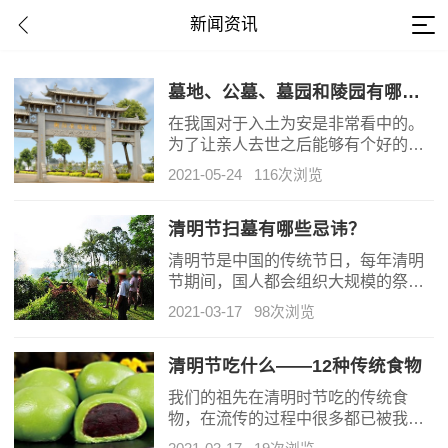
新闻资讯
墓地、公墓、墓园和陵园有哪些区别?如何购买?
在我国对于入土为安是非常看中的。
为了让亲人去世之后能够有个好的归
宿，现在一般都会选择一个合适的墓
2021-05-24
116次浏览
地安葬。有这样几个概念墓地、公
墓、墓园和陵园你能区分开它们吗?购
买公墓有哪些注意事项?这篇文章我们
清明节扫墓有哪些忌讳？
就来详细的聊一下。
清明节是中国的传统节日，每年清明
节期间，国人都会组织大规模的祭祖
仪式，上至国家级别的祭祖大典，下
2021-03-17
98次浏览
至民间的祭祖仪式，一时间祭祖成了
国人讨论的热门话题。加上清明节被
国家确定为法定节日，因此，每到清
清明节吃什么——12种传统食物
明时节，祭祖上坟便成了人们怀念祖
我们的祖先在清明时节吃的传统食
先的一种朴实表达方式。
物，在流传的过程中很多都已被我们
遗忘了，本天使盘点了一下在这个节