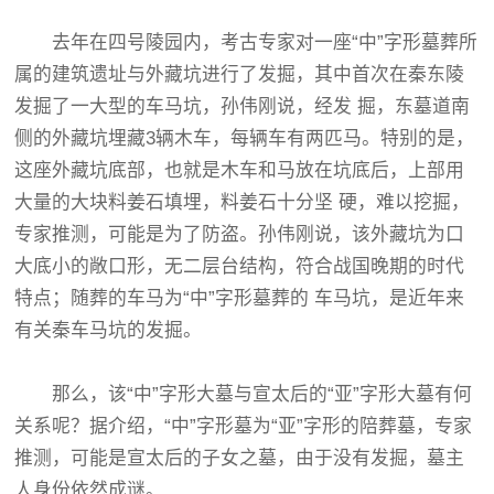
去年在四号陵园内，考古专家对一座“中”字形墓葬所
属的建筑遗址与外藏坑进行了发掘，其中首次在秦东陵
发掘了一大型的车马坑，孙伟刚说，经发 掘，东墓道南
侧的外藏坑埋藏3辆木车，每辆车有两匹马。特别的是，
这座外藏坑底部，也就是木车和马放在坑底后，上部用
大量的大块料姜石填埋，料姜石十分坚 硬，难以挖掘，
专家推测，可能是为了防盗。孙伟刚说，该外藏坑为口
大底小的敞口形，无二层台结构，符合战国晚期的时代
特点；随葬的车马为“中”字形墓葬的 车马坑，是近年来
有关秦车马坑的发掘。
那么，该“中”字形大墓与宣太后的“亚”字形大墓有何
关系呢？据介绍，“中”字形墓为“亚”字形的陪葬墓，专家
推测，可能是宣太后的子女之墓，由于没有发掘，墓主
人身份依然成谜。