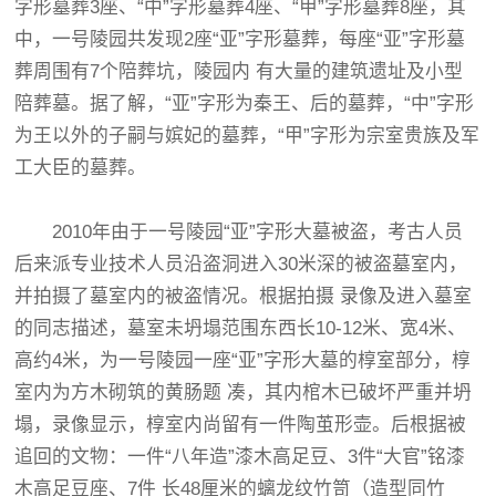
字形墓葬3座、“中”字形墓葬4座、“甲”字形墓葬8座，其
中，一号陵园共发现2座“亚”字形墓葬，每座“亚”字形墓
葬周围有7个陪葬坑，陵园内 有大量的建筑遗址及小型
陪葬墓。据了解，“亚”字形为秦王、后的墓葬，“中”字形
为王以外的子嗣与嫔妃的墓葬，“甲”字形为宗室贵族及军
工大臣的墓葬。
2010年由于一号陵园“亚”字形大墓被盗，考古人员
后来派专业技术人员沿盗洞进入30米深的被盗墓室内，
并拍摄了墓室内的被盗情况。根据拍摄 录像及进入墓室
的同志描述，墓室未坍塌范围东西长10-12米、宽4米、
高约4米，为一号陵园一座“亚”字形大墓的椁室部分，椁
室内为方木砌筑的黄肠题 凑，其内棺木已破坏严重并坍
塌，录像显示，椁室内尚留有一件陶茧形壶。后根据被
追回的文物：一件“八年造”漆木高足豆、3件“大官”铭漆
木高足豆座、7件 长48厘米的螭龙纹竹笥（造型同竹