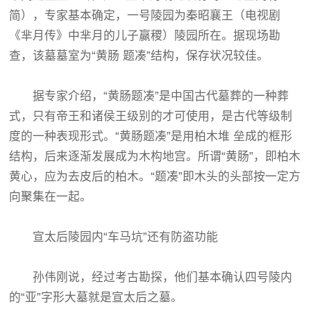
简），专家基本确定，一号陵园为秦昭襄王（电视剧
《芈月传》中芈月的儿子赢稷）陵园所在。据现场勘
查，该墓墓室为“黄肠 题凑”结构，保存状况较佳。
据专家介绍，“黄肠题凑”是中国古代墓葬的一种葬
式，只有帝王和诸侯王级别的才可使用，是古代等级制
度的一种表现形式。“黄肠题凑”是用柏木堆 垒成的框形
结构，后来逐渐发展成为木构地宫。所谓“黄肠”，即柏木
黄心，应为去皮后的柏木。“题凑”即木头的头部按一定方
向聚集在一起。
宣太后陵园内“车马坑”还有防盗功能
孙伟刚说，经过考古勘探，他们基本确认四号陵内
的“亚”字形大墓就是宣太后之墓。