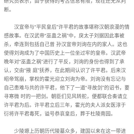
研究员表示，由于获得的考古信息有限，现在还无从判
断。
汉宣帝与“平民皇后”许平君的故事堪称汉朝浪漫的情
感故事。在汉武帝“巫蛊之祸”中，戾太子刘据因此事被
杀，牵连到包括自己曾 孙汉宣帝刘询在内的家人。这也
使得刘询成为了中国历史上一位坐过牢的皇帝。汉武帝
晚年对“巫蛊之祸”进行了平反，刘询的身份也得到了承
认，交由“掖 庭”抚养，在此期间认识了许平君。后来汉
昭帝驾崩，掌权的霍光迎立刘询为帝。刘询没有忘记与
自己患难与共的许平君，他下了一道“寻故剑”的诏书，要
寻寒微 时的一把剑。朝臣们见风转舵，便都联合奏请立
许平君为后。许平君立后三年，霍光的夫人派女医淳于
衍将许平君毒死，谥号恭哀皇后，葬于杜陵南园。
少陵塬上历朝历代陵墓众多，建国以来在这一带进