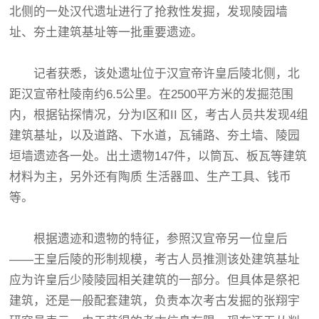
北侧的一处汉代遗址进行了抢救性发掘，发现陵园墙
址、夯土建筑基址等一批重要遗迹。
记者获悉，该处遗址位于汉宣帝许皇后陵北侧，北
距汉宣帝杜陵南约6.5公里。在2500平方米的发掘范围
内，根据钻探情况，分为I区和II 区，考古人员共发现4组
建筑基址，以及道路、下水道，瓦铺路、夯土墙、陵园
垣墙遗迹各一处。出土遗物147件，以筒瓦、板瓦等建筑
材料为主，另外还有陶质 生活器皿、生产工具、钱币
等。
根据遗迹和遗物的特征，参照汉宣帝另一位皇后
——王皇后陵的形制规模，考古人员推测该处建筑基址
应为许皇后少陵陵园相关建筑的一部分。但具体是祭祀
建筑，还是一般配套建筑，负责本次考古发掘的张翔宇