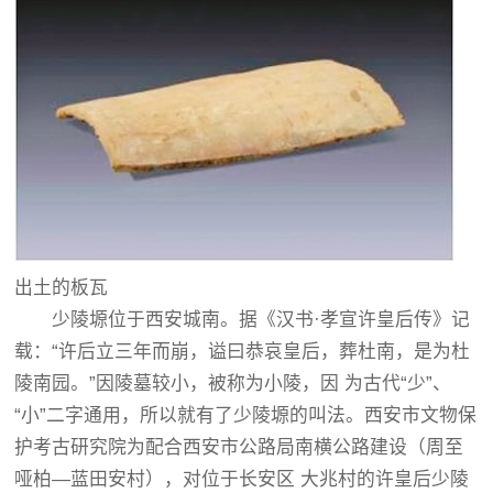
出土的板瓦
少陵塬位于西安城南。据《汉书·孝宣许皇后传》记
载：“许后立三年而崩，谥曰恭哀皇后，葬杜南，是为杜
陵南园。”因陵墓较小，被称为小陵，因 为古代“少”、
“小”二字通用，所以就有了少陵塬的叫法。西安市文物保
护考古研究院为配合西安市公路局南横公路建设（周至
哑柏—蓝田安村），对位于长安区 大兆村的许皇后少陵