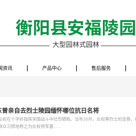
大型园林式园林
闻资讯
产品中心
售后服务
泽东曾亲自去烈士陵园缅怀哪位抗日名将
日，左权在十字岭指挥突围战斗中壮烈牺牲。当年10月，左权等烈士的忠骨
习惯地称之为左权将军墓......