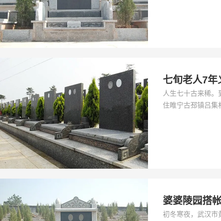
七旬老人7年
人生七十古来稀。
住睢宁古邳镇吕集村
婆婆陵园搭帐
初冬寒夜，武汉市