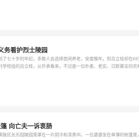
义务看护烈士陵园
到了七十岁的年纪，多数人会选择悠闲养老，安度晚年。但吕立桂却在69
学校组的吕立桂，从外表看来，不过是一位朴素、老实、沉默寡言的农村老人.
篷 向亡夫一诉衷肠
黄陂区长乐园陵园笼罩在一片阴冷和漆黑中。一位婆婆坐在单薄的帐篷里