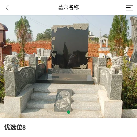
墓穴名称
优选位8