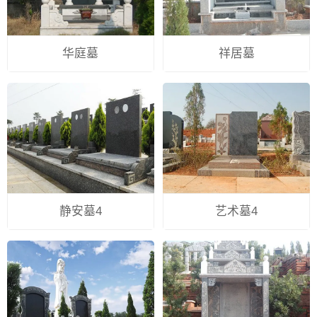
华庭墓
祥居墓
静安墓4
艺术墓4