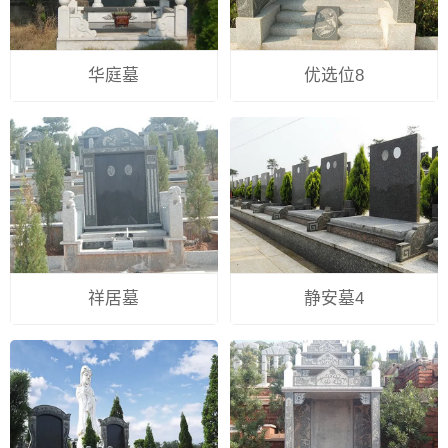
华庭墓
优选位8
祥居墓
静安墓4